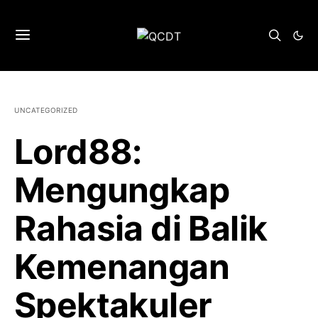
UNCATEGORIZED
Lord88:
Mengungkap
Rahasia di Balik
Kemenangan
Spektakuler