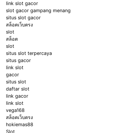
link slot gacor
slot gacor gampang menang
situs slot gacor
สล็อตเว็บตรง
slot
สล็อต
slot
situs slot terpercaya
situs gacor
link slot
gacor
situs slot
daftar slot
link gacor
link slot
vega168
สล็อตเว็บตรง
hokiemas88
Slot