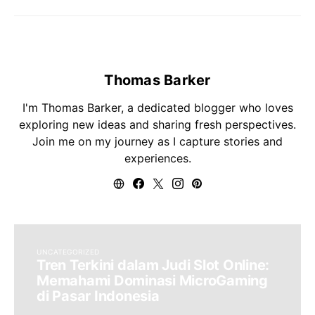
Thomas Barker
I'm Thomas Barker, a dedicated blogger who loves
exploring new ideas and sharing fresh perspectives.
Join me on my journey as I capture stories and
experiences.
UNCATEGORIZED
Tren Terkini dalam Judi Slot Online:
Memahami Dominasi MicroGaming
di Pasar Indonesia