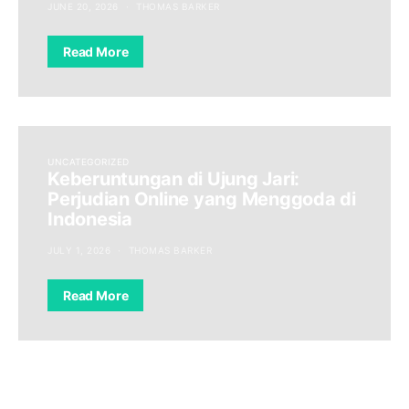
JUNE 20, 2026
THOMAS BARKER
Read More
UNCATEGORIZED
Keberuntungan di Ujung Jari:
Perjudian Online yang Menggoda di
Indonesia
JULY 1, 2026
THOMAS BARKER
Read More
YOU MAY ALSO LIKE