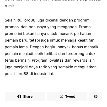
rumit.
Selain itu, lord88 juga dikenal dengan program
promosi dan bonusnya yang menggoda. Promo-
promo ini bukan hanya untuk menarik perhatian
pemain baru, tetapi juga untuk menjaga keaktifan
pemain lama. Dengan begitu banyak bonus menarik,
pemain menjadi lebih terlibat dan terdorong untuk
terus bermain. Program loyalitas dan rewards lain
juga menjadi daya tarik yang semakin menguatkan
posisi lord88 di industri ini.
Share
Tweet