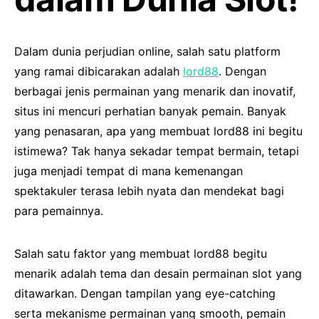
Dalam dunia perjudian online, salah satu platform
yang ramai dibicarakan adalah
lord88
. Dengan
berbagai jenis permainan yang menarik dan inovatif,
situs ini mencuri perhatian banyak pemain. Banyak
yang penasaran, apa yang membuat lord88 ini begitu
istimewa? Tak hanya sekadar tempat bermain, tetapi
juga menjadi tempat di mana kemenangan
spektakuler terasa lebih nyata dan mendekat bagi
para pemainnya.
Salah satu faktor yang membuat lord88 begitu
menarik adalah tema dan desain permainan slot yang
ditawarkan. Dengan tampilan yang eye-catching
serta mekanisme permainan yang smooth, pemain