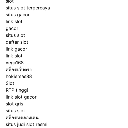
slot
situs slot terpercaya
situs gacor
link slot
gacor
situs slot
daftar slot
link gacor
link slot
vega168
สล็อตเว็บตรง
hokiemas88
Slot
RTP tinggi
link slot gacor
slot qris
situs slot
สล็อตทดลองเล่น
situs judi slot resmi