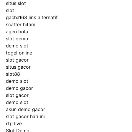
situs slot
slot
gacha168 link alternatif
scatter hitam
agen bola
slot demo
demo slot
togel online
slot gacor
situs gacor
slot88
demo slot
demo gacor
slot gacor
demo slot
akun demo gacor
slot gacor hari ini
rtp live
Slot Demo