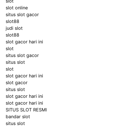
slot
slot online
situs slot gacor
slot88
judi slot
slot88
slot gacor hari ini
slot
situs slot gacor
situs slot
slot
slot gacor hari ini
slot gacor
situs slot
slot gacor hari ini
slot gacor hari ini
SITUS SLOT RESMI
bandar slot
situs slot